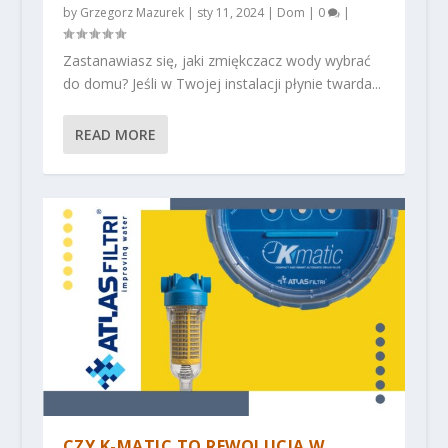
by
Grzegorz Mazurek
|
sty 11, 2024
|
Dom
|
0
|
Zastanawiasz się, jaki zmiękczacz wody wybrać
do domu? Jeśli w Twojej instalacji płynie twarda...
READ MORE
CZY K-MATIC TO REWOLUCJA W