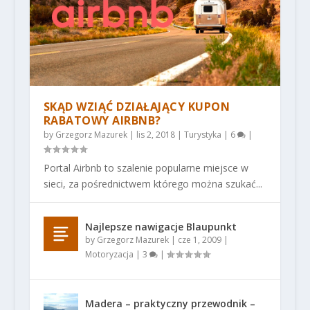
SKĄD WZIĄĆ DZIAŁAJĄCY KUPON
RABATOWY AIRBNB?
by
Grzegorz Mazurek
|
lis 2, 2018
|
Turystyka
|
6
|
Portal Airbnb to szalenie popularne miejsce w
sieci, za pośrednictwem którego można szukać...
Najlepsze nawigacje Blaupunkt
by
Grzegorz Mazurek
|
cze 1, 2009
|
Motoryzacja
|
3
|
Madera – praktyczny przewodnik –