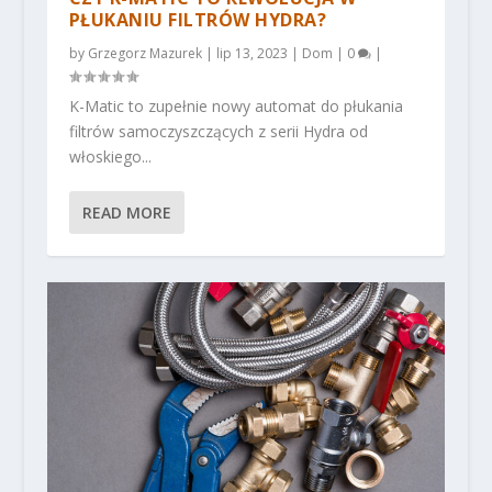
PŁUKANIU FILTRÓW HYDRA?
by
Grzegorz Mazurek
|
lip 13, 2023
|
Dom
|
0
|
K-Matic to zupełnie nowy automat do płukania
filtrów samoczyszczących z serii Hydra od
włoskiego...
READ MORE