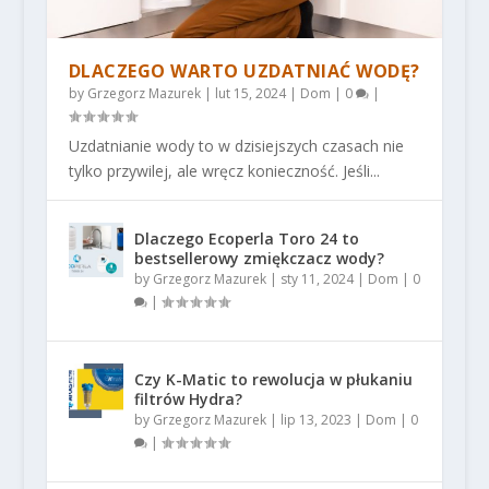
DLACZEGO WARTO UZDATNIAĆ WODĘ?
by
Grzegorz Mazurek
|
lut 15, 2024
|
Dom
|
0
|
Uzdatnianie wody to w dzisiejszych czasach nie
tylko przywilej, ale wręcz konieczność. Jeśli...
Dlaczego Ecoperla Toro 24 to
bestsellerowy zmiękczacz wody?
by
Grzegorz Mazurek
|
sty 11, 2024
|
Dom
|
0
|
Czy K-Matic to rewolucja w płukaniu
filtrów Hydra?
by
Grzegorz Mazurek
|
lip 13, 2023
|
Dom
|
0
|