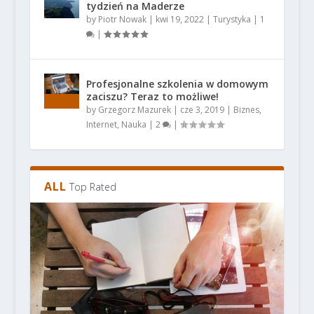
tydzień na Maderze
by
Piotr Nowak
|
kwi 19, 2022
|
Turystyka
|
1
|
Profesjonalne szkolenia w domowym
zaciszu? Teraz to możliwe!
by
Grzegorz Mazurek
|
cze 3, 2019
|
Biznes
,
Internet
,
Nauka
|
2
|
ALL
Top Rated