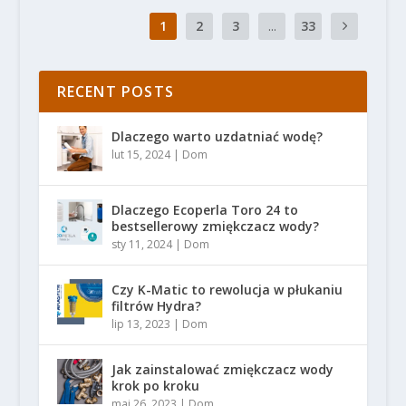
1
2
3
...
33
RECENT POSTS
Dlaczego warto uzdatniać wodę?
lut 15, 2024
|
Dom
Dlaczego Ecoperla Toro 24 to
bestsellerowy zmiękczacz wody?
sty 11, 2024
|
Dom
Czy K-Matic to rewolucja w płukaniu
filtrów Hydra?
lip 13, 2023
|
Dom
Jak zainstalować zmiękczacz wody
krok po kroku
maj 26, 2023
|
Dom