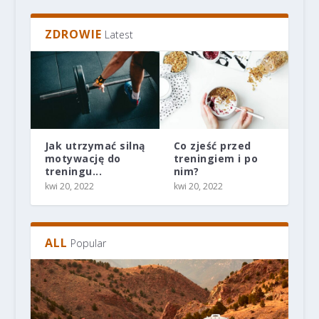
ZDROWIE
Latest
Jak utrzymać silną
Co zjeść przed
motywację do
treningiem i po
DLACZEGO ECOPERLA TORO 24 TO
CZY K-MATIC TO REWOLUCJA W
JAK ZAINSTALOWAĆ ZMIĘKCZACZ
NOWE ZMIĘKCZACZE WODY Z WIFI
JAKI JEST MODNY KOLOR DOMU?
treningu...
nim?
BESTSELLEROWY ZMIĘKCZ...
PŁUKANIU FILTRÓW HYDRA?...
WODY KROK PO KROKU
ECOPERLA SLIMLINE DO ...
kwi 20, 2022
kwi 20, 2022
ALL
Popular