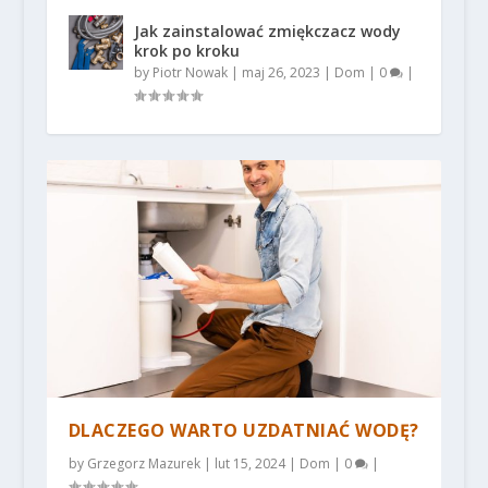
Jak zainstalować zmiękczacz wody
krok po kroku
by
Piotr Nowak
|
maj 26, 2023
|
Dom
|
0
|
DLACZEGO WARTO UZDATNIAĆ WODĘ?
by
Grzegorz Mazurek
|
lut 15, 2024
|
Dom
|
0
|