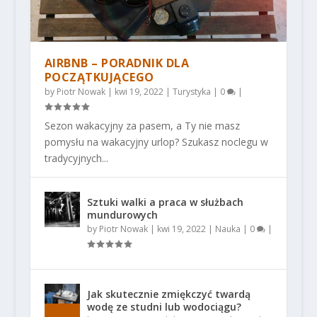
AIRBNB – PORADNIK DLA
POCZĄTKUJĄCEGO
by
Piotr Nowak
|
kwi 19, 2022
|
Turystyka
|
0
|
Sezon wakacyjny za pasem, a Ty nie masz
pomysłu na wakacyjny urlop? Szukasz noclegu w
tradycyjnych...
Sztuki walki a praca w służbach
mundurowych
by
Piotr Nowak
|
kwi 19, 2022
|
Nauka
|
0
|
Jak skutecznie zmiękczyć twardą
wodę ze studni lub wodociągu?