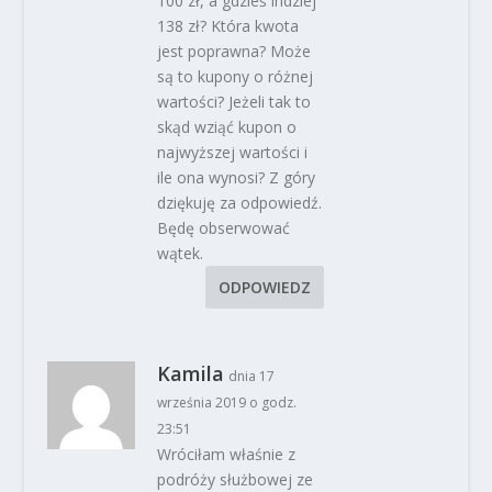
100 zł, a gdzieś indziej
138 zł? Która kwota
jest poprawna? Może
są to kupony o różnej
wartości? Jeżeli tak to
skąd wziąć kupon o
najwyższej wartości i
ile ona wynosi? Z góry
dziękuję za odpowiedź.
Będę obserwować
wątek.
ODPOWIEDZ
Kamila
dnia 17
września 2019 o godz.
23:51
Wróciłam właśnie z
podróży służbowej ze