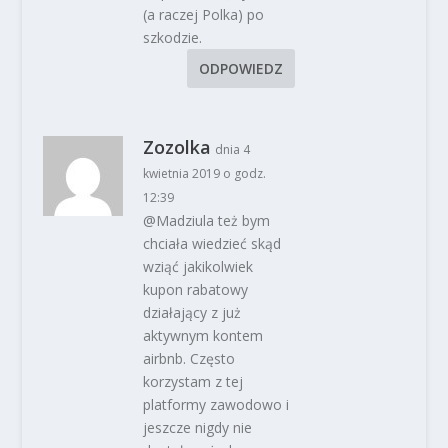
(a raczej Polka) po
szkodzie.
ODPOWIEDZ
Zozolka
dnia 4
kwietnia 2019 o godz.
12:39
@Madziula też bym
chciała wiedzieć skąd
wziąć jakikolwiek
kupon rabatowy
działający z już
aktywnym kontem
airbnb. Często
korzystam z tej
platformy zawodowo i
jeszcze nigdy nie