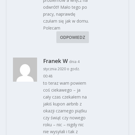
problemów a wręcz na
odwrót!! Mało tego po
pracy, naprawdę
czułam się jak w domu.
Polecam
ODPOWIEDZ
Franek W
dnia 4
stycznia 2020 o godz.
00:48
to teraz wam powiem
coś ciekawego – ja
cały czas czekałem na
jakiś kupon airbnb z
okazji czarnego piątku
czy świąt czy nowego
roku – nic – nigdy nic
nie wysyłali i tak z