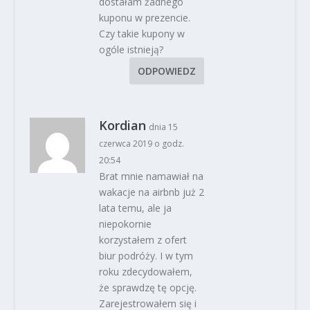
dostałam żadnego
kuponu w prezencie.
Czy takie kupony w
ogóle istnieją?
ODPOWIEDZ
Kordian
dnia 15
czerwca 2019 o godz.
20:54
Brat mnie namawiał na
wakacje na airbnb już 2
lata temu, ale ja
niepokornie
korzystałem z ofert
biur podróży. I w tym
roku zdecydowałem,
że sprawdzę tę opcję.
Zarejestrowałem się i