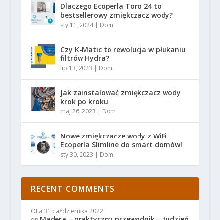
Dlaczego Ecoperla Toro 24 to
bestsellerowy zmiękczacz wody?
sty 11, 2024
|
Dom
Czy K-Matic to rewolucja w płukaniu
filtrów Hydra?
lip 13, 2023
|
Dom
Jak zainstalować zmiękczacz wody
krok po kroku
maj 26, 2023
|
Dom
Nowe zmiękczacze wody z WiFi
Ecoperla Slimline do smart domów!
sty 30, 2023
|
Dom
RECENT COMMENTS
OLa
31 października 2022
Madera – praktyczny przewodnik – tydzień
on