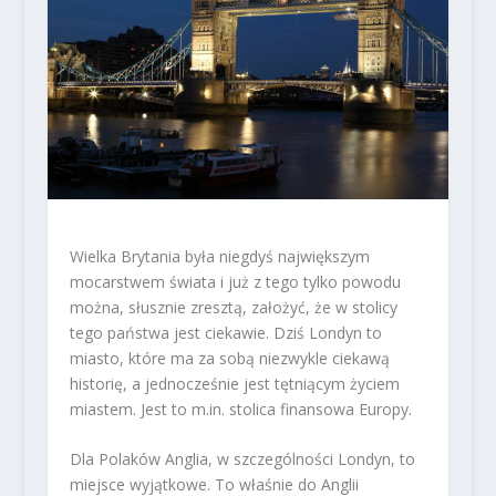
Wielka Brytania była niegdyś największym
mocarstwem świata i już z tego tylko powodu
można, słusznie zresztą, założyć, że w stolicy
tego państwa jest ciekawie. Dziś Londyn to
miasto, które ma za sobą niezwykle ciekawą
historię, a jednocześnie jest tętniącym życiem
miastem. Jest to m.in. stolica finansowa Europy.
Dla Polaków Anglia, w szczególności Londyn, to
miejsce wyjątkowe. To właśnie do Anglii