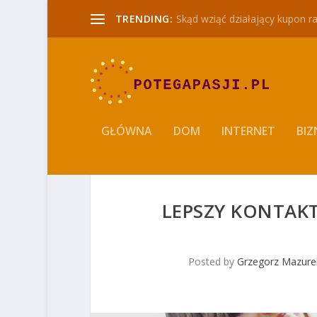
TRENDING:
Skąd wziąć działający kupon r
GŁÓWNA
DOM
INTERNET
BIZ
LEPSZY KONTAKT
Posted by
Grzegorz Mazure