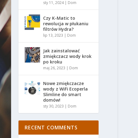
sty 11, 2024
|
Dom
Czy K-Matic to
rewolucja w płukaniu
filtrów Hydra?
lip 13, 2023
|
Dom
Jak zainstalować
zmiękczacz wody krok
po kroku
maj 26, 2023
|
Dom
Nowe zmiękczacze
wody z WiFi Ecoperla
Slimline do smart
domów!
sty 30, 2023
|
Dom
RECENT COMMENTS