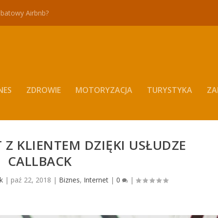
abatowy Airbnb?
NES
ZDROWIE
MOTORYZACJA
TURYSTYKA
ZA
 Z KLIENTEM DZIĘKI USŁUDZE
CALLBACK
k
|
paź 22, 2018
|
Biznes
,
Internet
|
0
|