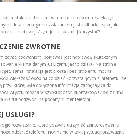
ymanie kontaktu z klientem, w ten sposób można zwiększyć
rnym i dość niedrogim rozwiązaniem jest callback – specjalna
ronie internetowej. Czym jest i jak z niej korzystać?
ĄCZENIE ZWROTNE
szym zainteresowaniem, ponieważ jest naprawdę skutecznym
owanie klienta danymi usługami. Jak to działa? Na stronie
idget, sama instalacja jest prosta i bez problemu można
cią większość osób na co dzień korzystających z internetu, nie
ą przy, której była dołączona informacja zachęcająca do
ocą wtyczki można w szybki sposób skontaktować się z firmą,
a klienta oddzwoni na podany numer telefonu.
EJ USŁUGI?
edrogie rozwiązanie, które pozwala utrzymać zainteresowanie
e może odebrać telefonu. Normalnie w takiej sytuacji przeważnie