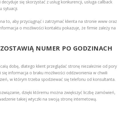
 decyduje się skorzystać z usług konkurencji, usługa callback
 sytuacji.
a to, aby przyciągnąć i zatrzymać klienta na stronie www oraz
formacja o możliwości kontaktu pokazuje, że firmie zależy na
E ZOSTAWIĄ NUMER PO GODZINACH
całą dobę, dlatego klient przeglądać stronę niezależnie od pory
 się informacja o braku możliwości oddzwonienia w chwili
zień, w którym trzeba spodziewać się telefonu od konsultanta.
ozwiązanie, dzięki któremu można zwiększyć liczbę zamówień,
dzenie takiej wtyczki na swoją stronę internetową.