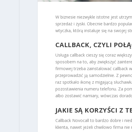
W biznesie niezwykle istotne jest utrz
sprzedaż i zyski. Obecnie bardzo popula
wtyczka, którą instaluje się na swojej st
CALLBACK, CZYLI POŁ
Usługa callback cieszy się coraz więk
sposobem na to, aby zwiększyć zainteres
firmowej trzeba zainstalować callback w
przeprowadzić ją samodzielnie. Z pewnoś
raz spotkało ikonę z migającą słuchawk
pozostawienia numeru telefonu. Za pom
albo zostawić namiary, wówczas doradc
JAKIE SĄ KORZYŚCI Z T
Callback Novocall to bardzo dobre i ni
klienta, nawet jeżeli chwilowo firma ni