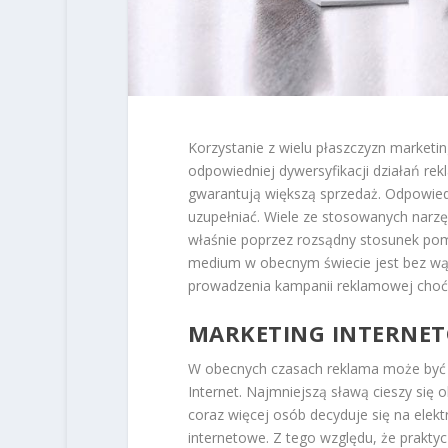
Korzystanie z wielu płaszczyzn marketi
odpowiedniej dywersyfikacji działań re
gwarantują większą sprzedaż. Odpowied
uzupełniać. Wiele ze stosowanych narz
właśnie poprzez rozsądny stosunek pom
medium w obecnym świecie jest bez wątp
prowadzenia kampanii reklamowej choćby
MARKETING INTERNE
W obecnych czasach reklama może być d
Internet. Najmniejszą sławą cieszy się 
coraz więcej osób decyduje się na elekt
internetowe. Z tego względu, że praktyc