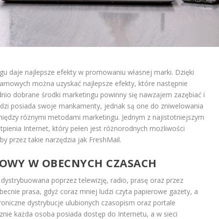
ngu daje najlepsze efekty w promowaniu własnej marki. Dzięki
klamowych można uzyskać najlepsze efekty, które następnie
nio dobrane środki marketingu powinny się nawzajem zazębiać i
ędzi posiada swoje mankamenty, jednak są one do zniwelowania
iędzy różnymi metodami marketingu. Jednym z najistotniejszym
ienia Internet, który pełen jest różnorodnych możliwości
 przez takie narzędzia jak FreshMail.
TOWY W OBECNYCH CZASACH
ystrybuowana poprzez telewizję, radio, prasę oraz przez
obecnie prasa, gdyż coraz mniej ludzi czyta papierowe gazety, a
roniczne dystrybucje ulubionych czasopism oraz portale
znie każda osoba posiada dostęp do Internetu, a w sieci