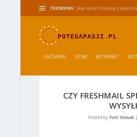
TRENDING:
Skąd wziąć działający kupon r
GŁÓWNA
DOM
INTERNET
BIZ
CZY FRESHMAIL SP
WYSYŁ
Posted by
Piotr Nowak