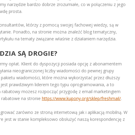
my narzędzie bardzo dobrze zrozumiałe, co w połączeniu z jego
awdę prosta.
konsultantów, którzy z pomocą swojej fachowej wiedzy, są w
tanie. Ponadto, na stronie można znaleźć blog tematyczny,
rtykułu na tematy związane właśnie z działaniem narzędzia.
DZIA SĄ DROGIE?
ormy opłat. Klient do dyspozycji posiada opcję z abonamentem
yłania nieograniczonej liczby wiadomości do pewnej grupy
e pakietu wiadomości, które można wykorzystać przez dłuższy
il jest prawdziwym liderem tego typu oprogramowania, a to
on rabatowy możesz rozpocząć przygodę z email marketingiem
y rabatowe na stronie
https://www.kupony.org/sklep/freshmail/
.
rować zarówno ze stroną internetową jak i aplikacją mobilną. W
re jest w stanie kompleksowo obsłużyć naszą korespondencję z