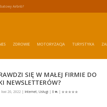
abatowy Airbnb?
NES
ZDROWIE
MOTORYZACJA
TURYSTYKA
ZA
RAWDZI SIĘ W MAŁEJ FIRMIE DO
KI NEWSLETTERÓW?
|
kwi 20, 2022
|
Internet
,
Usługi
|
0
|