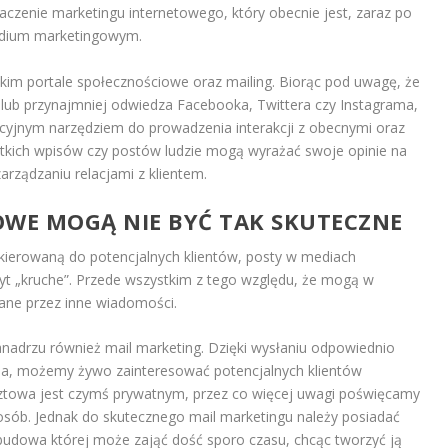
aczenie marketingu internetowego, który obecnie jest, zaraz po
medium marketingowym.
kim portale społecznościowe oraz mailing. Biorąc pod uwagę, że
lub przynajmniej odwiedza Facebooka, Twittera czy Instagrama,
kcyjnym narzędziem do prowadzenia interakcji z obecnymi oraz
ótkich wpisów czy postów ludzie mogą wyrażać swoje opinie na
rządzaniu relacjami z klientem.
OWE MOGĄ NIE BYĆ TAK SKUTECZNE
kierowaną do potencjalnych klientów, posty w mediach
t „kruche”. Przede wszystkim z tego względu, że mogą w
pane przez inne wiadomości.
nadrzu również mail marketing. Dzięki wysłaniu odpowiednio
la, możemy żywo zainteresować potencjalnych klientów
ztowa jest czymś prywatnym, przez co więcej uwagi poświęcamy
ób. Jednak do skutecznego mail marketingu należy posiadać
udowa której może zająć dość sporo czasu, chcąc tworzyć ją