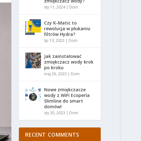
zmiękczacz wody?
sty 11, 2024
|
Dom
Czy K-Matic to
rewolucja w płukaniu
filtrów Hydra?
lip 13, 2023
|
Dom
Jak zainstalować
zmiękczacz wody krok
po kroku
maj 26, 2023
|
Dom
Nowe zmiękczacze
wody z WiFi Ecoperla
Slimline do smart
domów!
sty 30, 2023
|
Dom
RECENT COMMENTS