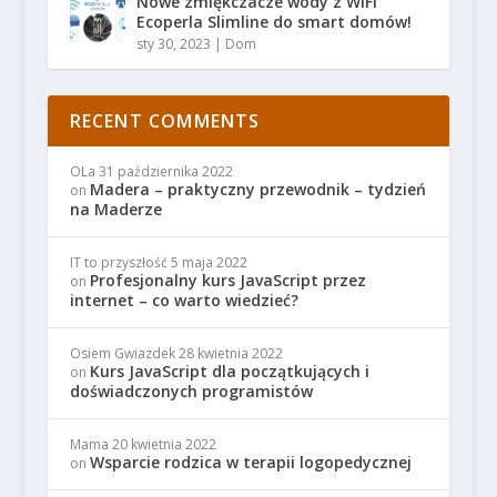
Nowe zmiękczacze wody z WiFi
Ecoperla Slimline do smart domów!
sty 30, 2023
|
Dom
RECENT COMMENTS
OLa
31 października 2022
Madera – praktyczny przewodnik – tydzień
on
na Maderze
IT to przyszłość
5 maja 2022
Profesjonalny kurs JavaScript przez
on
internet – co warto wiedzieć?
Osiem Gwiazdek
28 kwietnia 2022
Kurs JavaScript dla początkujących i
on
doświadczonych programistów
Mama
20 kwietnia 2022
Wsparcie rodzica w terapii logopedycznej
on