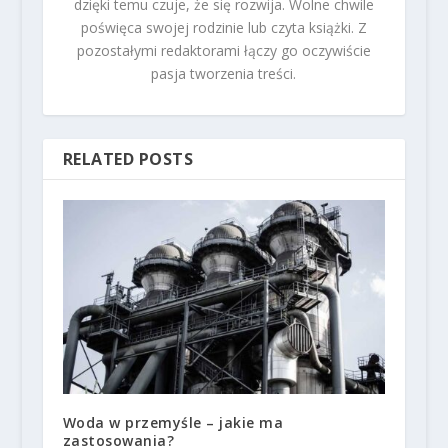
dzięki temu czuje, że się rozwija. Wolne chwile
poświęca swojej rodzinie lub czyta książki. Z
pozostałymi redaktorami łączy go oczywiście
pasja tworzenia treści.
RELATED POSTS
Woda w przemyśle – jakie ma
zastosowania?