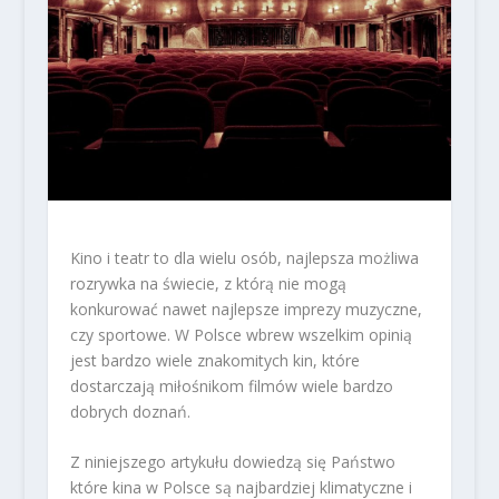
Kino i teatr to dla wielu osób, najlepsza możliwa
rozrywka na świecie, z którą nie mogą
konkurować nawet najlepsze imprezy muzyczne,
czy sportowe. W Polsce wbrew wszelkim opinią
jest bardzo wiele znakomitych kin, które
dostarczają miłośnikom filmów wiele bardzo
dobrych doznań.
Z niniejszego artykułu dowiedzą się Państwo
które kina w Polsce są najbardziej klimatyczne i