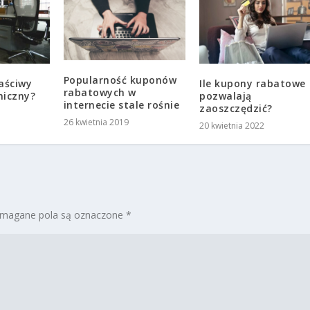
Popularność kuponów
aściwy
Ile kupony rabatowe
rabatowych w
miczny?
pozwalają
internecie stale rośnie
zaoszczędzić?
26 kwietnia 2019
20 kwietnia 2022
magane pola są oznaczone
*