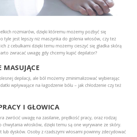
ielkich rozmiarów, dzięki któremu możemy pozbyć się
 o tyle jest lepszy niż maszynka do golenia włosów, czy też
ich z cebulkami dzięki temu możemy cieszyć się gładka skórą
warto zwracać uwagę gdy chcemy kupić depilator?
E MASUJĄCE
olesnej depilacji, ale ból możemy zminimalizować wybierając
datki wpływające na łagodzenie bólu – jak chłodzenie czy też
PRACY I GŁOWICA
a zwrócić uwagę na zasilanie, prędkość pracy, oraz rodzaj
do chwytania włosków, dzięki temu są one wyrywane ze skóry.
et lub dysków. Osoby z rzadszymi włosami powinny zdecydować