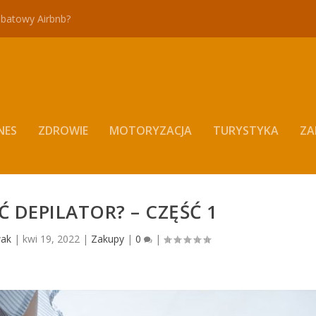
abatowy Airbnb?
NES
ZDROWIE
MOTORYZACJA
TURYSTYKA
ZA
Ć DEPILATOR? – CZĘŚĆ 1
wak
|
kwi 19, 2022
|
Zakupy
|
0
|