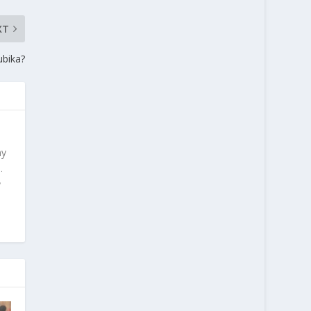
XT
ubika?
ny
.
y