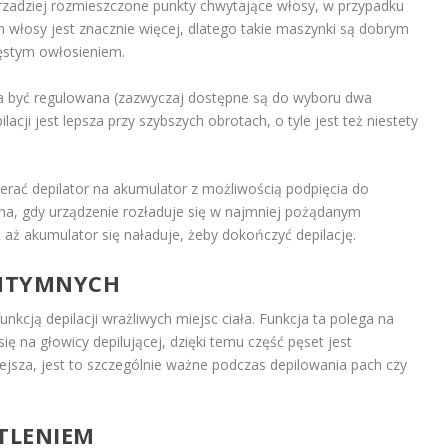
ą rzadziej rozmieszczone punkty chwytające włosy, w przypadku
 włosy jest znacznie więcej, dlatego takie maszynki są dobrym
ęstym owłosieniem.
gła być regulowana (zazwyczaj dostępne są do wyboru dwa
lacji jest lepsza przy szybszych obrotach, o tyle jest też niestety
ybierać depilator na akumulator z możliwością podpięcia do
żna, gdy urządzenie rozładuje się w najmniej pożądanym
aż akumulator się naładuje, żeby dokończyć depilację.
INTYMNYCH
cją depilacji wrażliwych miejsc ciała. Funkcja ta polega na
ę na głowicy depilującej, dzięki temu część pęset jest
niejsza, jest to szczególnie ważne podczas depilowania pach czy
TLENIEM