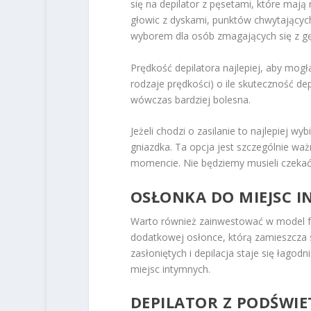
się na depilator z pęsetami, które maj
głowic z dyskami, punktów chwytających
wyborem dla osób zmagających się z g
Prędkość depilatora najlepiej, aby mo
rodzaje prędkości) o ile skuteczność depi
wówczas bardziej bolesna.
Jeżeli chodzi o zasilanie to najlepiej w
gniazdka. Ta opcja jest szczególnie wa
momencie. Nie będziemy musieli czekać 
OSŁONKA DO MIEJSC 
Warto również zainwestować w model funk
dodatkowej osłonce, którą zamieszcza si
zasłoniętych i depilacja staje się łagod
miejsc intymnych.
DEPILATOR Z PODŚWIE